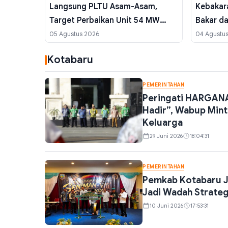
Langsung PLTU Asam-Asam,
Kebakar
Target Perbaikan Unit 54 MW
Bakar d
Rampung 25 Agustus 2026
Personel
05 Agustus 2026
04 Agustu
Kotabaru
PEMERINTAHAN
Peringati HARGANA
Hadir”, Wabup Min
Keluarga
29 Juni 2026
18:04:31
PEMERINTAHAN
Pemkab Kotabaru Jad
Jadi Wadah Strateg
10 Juni 2026
17:53:31