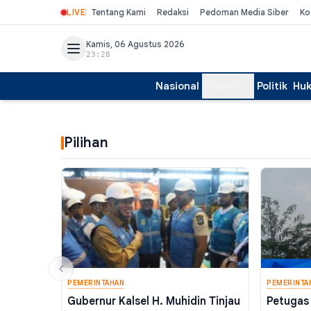
LIVE
Tentang Kami
Redaksi
Pedoman Media Siber
Ko
Kamis, 06 Agustus 2026
23:28
Nasional
Daerah
Politik
Hu
Pilihan
PEMERINTAHAN
PEMERINTA
Gubernur Kalsel H. Muhidin Tinjau
Petugas