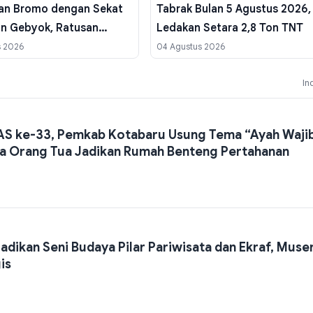
an Bromo dengan Sekat
Tabrak Bulan 5 Agustus 2026,
an Gebyok, Ratusan
Ledakan Setara 2,8 Ton TNT
 Dikerahkan
s 2026
04 Agustus 2026
In
S ke-33, Pemkab Kotabaru Usung Tema “Ayah Waji
ta Orang Tua Jadikan Rumah Benteng Pertahanan
ikan Seni Budaya Pilar Pariwisata dan Ekraf, Musen
is