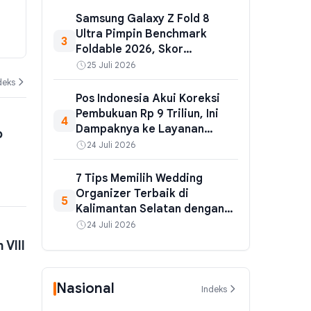
Terpantau di Laut Filipina, Hujan
Tegaskan Pro
Samsung Galaxy Z Fold 8
Ringan Guyur Bandung dan
Bakal Dinaik
Ultra Pimpin Benchmark
3
Medan
Dunia
04 Agustus 2026
04 Agustus 202
Foldable 2026, Skor
Geekbench Tembus 3.733
25 Juli 2026
deks
Pos Indonesia Akui Koreksi
Pembukuan Rp 9 Triliun, Ini
4
Dampaknya ke Layanan
b
Publik
24 Juli 2026
7 Tips Memilih Wedding
Organizer Terbaik di
5
Kalimantan Selatan dengan
Paket Hemat untuk Resepsi
24 Juli 2026
Impian
 VIII
Nasional
Indeks