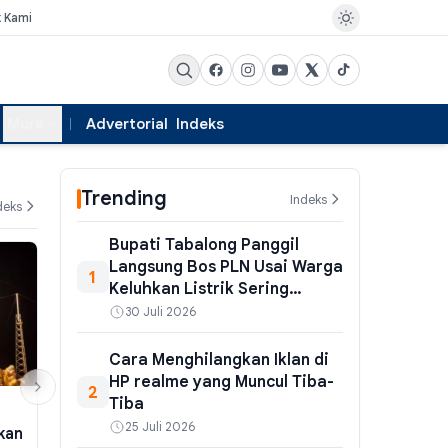
k Kami
More
Advertorial
Indeks
Trending
Indeks
deks
Bupati Tabalong Panggil
Langsung Bos PLN Usai Warga
1
Keluhkan Listrik Sering
Padam – Begini Kronologi
30 Juli 2026
Gangguan di Tiga
Pembangkit
Cara Menghilangkan Iklan di
HP realme yang Muncul Tiba-
2
Tiba
PEMERINTAHAN
EKSBIS
25 Juli 2026
kan
BMKG: Bibit Siklon Tropis 94W
Menko Pereko