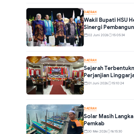
DAERAH
Wakil Bupati HSU H
Sinergi Pembangun
02 Juni 2026
15:05:34
DAERAH
Sejarah Terbentuk
Perjanjian Linggarj
01 Juni 2026
15:10:24
DAERAH
Solar Masih Langka 
Pemkab
30 Mei 2026
16:15:30