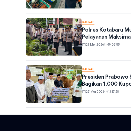
DAERAH
Polres Kotabaru Mu
Pelayanan Maksima
29 Mei 2026
19:03:55
DAERAH
Presiden Prabowo 
Bagikan 1.000 Kup
27 Mei 2026
13:17:28