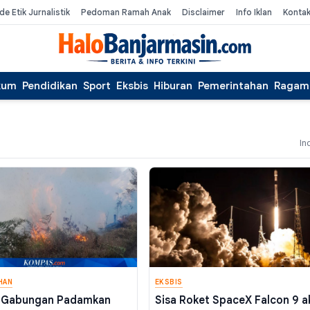
de Etik Jurnalistik
Pedoman Ramah Anak
Disclaimer
Info Iklan
Konta
kum
Pendidikan
Sport
Eksbis
Hiburan
Pemerintahan
Ragam
In
HAN
EKSBIS
 Gabungan Padamkan
Sisa Roket SpaceX Falcon 9 a