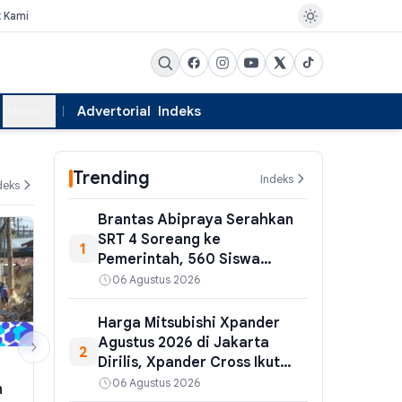
k Kami
More
Advertorial
Indeks
Trending
Indeks
deks
Brantas Abipraya Serahkan
SRT 4 Soreang ke
1
Pemerintah, 560 Siswa
Langsung Ikut MPLS
06 Agustus 2026
Harga Mitsubishi Xpander
Agustus 2026 di Jakarta
2
Dirilis, Xpander Cross Ikut
HUKUM
PEMERINTAHAN
Naik
06 Agustus 2026
h
Kuasa Hukum Eks Ketua Yayasan
Bupati Tanah