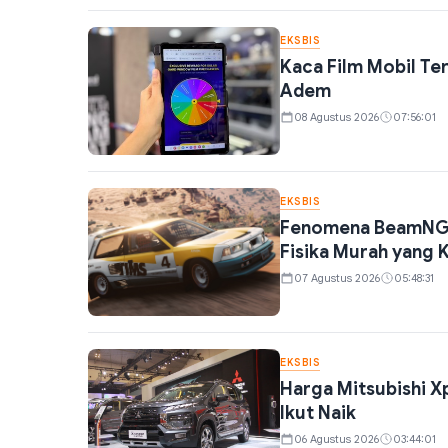
EKSBIS
Kaca Film Mobil Ter
Adem
08 Agustus 2026
07:56:01
EKSBIS
Fenomena BeamNG.d
Fisika Murah yang 
07 Agustus 2026
05:48:31
EKSBIS
Harga Mitsubishi X
Ikut Naik
06 Agustus 2026
03:44:01