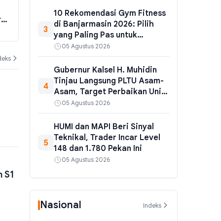
Buka Sengketa Internal di Balik
Malam Punca
10 Rekomendasi Gym Fitness
r
Temuan Ratusan Senjata di
GenRe 2026,
di Banjarmasin 2026: Pilih
3
Sekolah Jaksel
Positif di Me
07 Agustus 2026
06 Agustus 202
yang Paling Pas untuk
Targetmu
05 Agustus 2026
deks
Gubernur Kalsel H. Muhidin
Tinjau Langsung PLTU Asam-
4
Asam, Target Perbaikan Unit
54 MW Rampung 25 Agustus
05 Agustus 2026
2026
HUMI dan MAPI Beri Sinyal
Teknikal, Trader Incar Level
5
148 dan 1.780 Pekan Ini
05 Agustus 2026
n S1
Nasional
Indeks