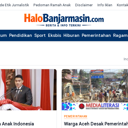
de Etik Jurnalistik
Pedoman Ramah Anak
Disclaimer
Info Iklan
Konta
kum
Pendidikan
Sport
Eksbis
Hiburan
Pemerintahan
Ragam
In
PEMERINTAHAN
a Anak Indonesia
Warga Aceh Desak Pemerinta