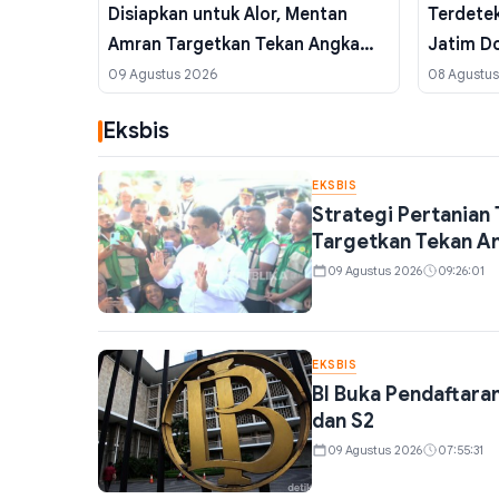
Disiapkan untuk Alor, Mentan
Terdetek
Amran Targetkan Tekan Angka
Jatim Do
Kemiskinan dari Sektor Pangan
Wajib
09 Agustus 2026
08 Agustu
Eksbis
EKSBIS
Strategi Pertanian
Targetkan Tekan An
09 Agustus 2026
09:26:01
EKSBIS
BI Buka Pendaftaran
dan S2
09 Agustus 2026
07:55:31