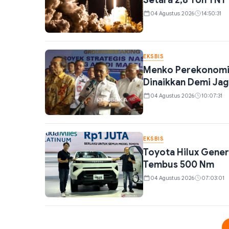
Setara 2,8 Ton TNT
04 Agustus 2026
14:50:31
EKSBIS
Menko Perekonomian
Dinaikkan Demi Jag
04 Agustus 2026
10:07:31
EKSBIS
Toyota Hilux Gener
Tembus 500 Nm
04 Agustus 2026
07:03:01