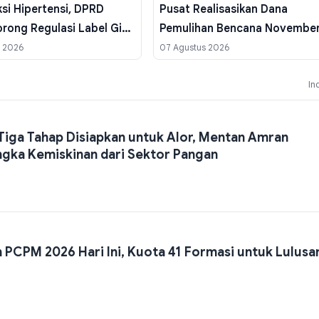
si Hipertensi, DPRD
Pusat Realisasikan Dana
rong Regulasi Label Gizi
Pemulihan Bencana Novembe
2025 Sebelum Akhir Tahun
s 2026
07 Agustus 2026
Anggaran
In
 Tiga Tahap Disiapkan untuk Alor, Mentan Amran
gka Kemiskinan dari Sektor Pangan
 PCPM 2026 Hari Ini, Kuota 41 Formasi untuk Lulusa