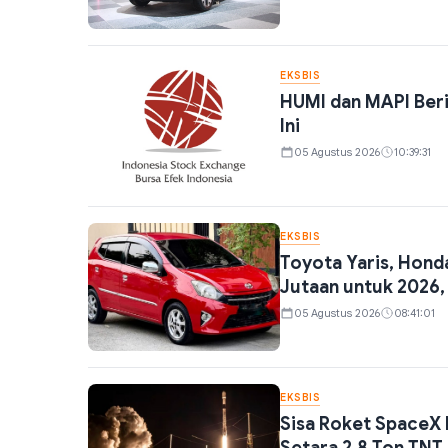
EKSBIS
HUMI dan MAPI Beri 
Ini
05 Agustus 2026
10:39:31
EKSBIS
Toyota Yaris, Honda
Jutaan untuk 2026,
05 Agustus 2026
08:41:01
EKSBIS
Sisa Roket SpaceX 