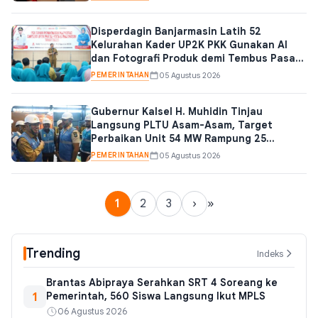
Disperdagin Banjarmasin Latih 52
Kelurahan Kader UP2K PKK Gunakan AI
dan Fotografi Produk demi Tembus Pasar
Digital
PEMERINTAHAN
05 Agustus 2026
Gubernur Kalsel H. Muhidin Tinjau
Langsung PLTU Asam-Asam, Target
Perbaikan Unit 54 MW Rampung 25
Agustus 2026
PEMERINTAHAN
05 Agustus 2026
1
2
3
›
»
Trending
Indeks
Brantas Abipraya Serahkan SRT 4 Soreang ke
1
Pemerintah, 560 Siswa Langsung Ikut MPLS
06 Agustus 2026