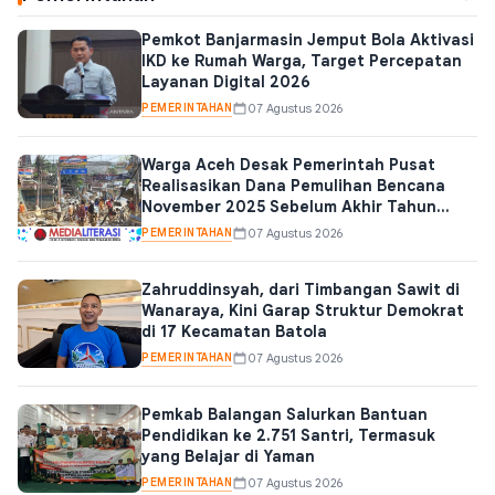
Pemkot Banjarmasin Jemput Bola Aktivasi
IKD ke Rumah Warga, Target Percepatan
Layanan Digital 2026
PEMERINTAHAN
07 Agustus 2026
Warga Aceh Desak Pemerintah Pusat
Realisasikan Dana Pemulihan Bencana
November 2025 Sebelum Akhir Tahun
Anggaran
PEMERINTAHAN
07 Agustus 2026
Zahruddinsyah, dari Timbangan Sawit di
Wanaraya, Kini Garap Struktur Demokrat
di 17 Kecamatan Batola
PEMERINTAHAN
07 Agustus 2026
Pemkab Balangan Salurkan Bantuan
Pendidikan ke 2.751 Santri, Termasuk
yang Belajar di Yaman
PEMERINTAHAN
07 Agustus 2026