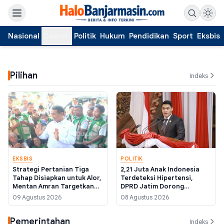
Nasional
Daerah
Politik
Hukum
Pendidikan
Sport
Eksbis
Pilihan
Indeks
EKSBIS
POLITIK
Strategi Pertanian Tiga
2,21 Juta Anak Indonesia
Tahap Disiapkan untuk Alor,
Terdeteksi Hipertensi,
Mentan Amran Targetkan
DPRD Jatim Dorong
Tekan Angka Kemiskinan
Regulasi Label Gizi Wajib
09 Agustus 2026
08 Agustus 2026
dari Sektor Pangan
Pemerintahan
Indeks