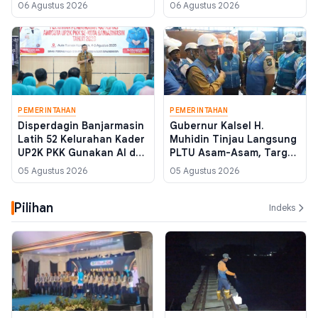
Gempa Pangandaran
Langsung Ikut MPLS
06 Agustus 2026
06 Agustus 2026
Magnitudo 5,3
PEMERINTAHAN
PEMERINTAHAN
Disperdagin Banjarmasin
Gubernur Kalsel H.
Latih 52 Kelurahan Kader
Muhidin Tinjau Langsung
UP2K PKK Gunakan AI dan
PLTU Asam-Asam, Target
Fotografi Produk demi
Perbaikan Unit 54 MW
05 Agustus 2026
05 Agustus 2026
Tembus Pasar Digital
Rampung 25 Agustus
2026
Pilihan
Indeks