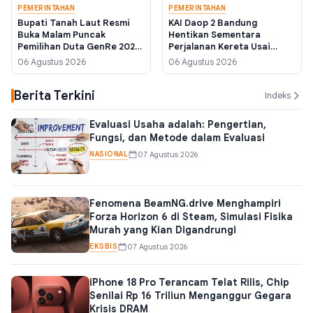
PEMERINTAHAN
PEMERINTAHAN
Bupati Tanah Laut Resmi
KAI Daop 2 Bandung
Buka Malam Puncak
Hentikan Sementara
Pemilihan Duta GenRe 2026,
Perjalanan Kereta Usai
Tekankan Konten Positif di
Gempa Pangandaran
06 Agustus 2026
06 Agustus 2026
Media Sosial
Magnitudo 5,3
Berita Terkini
Indeks
Evaluasi Usaha adalah: Pengertian,
Fungsi, dan Metode dalam Evaluasi
NASIONAL
07 Agustus 2026
Fenomena BeamNG.drive Menghampiri
Forza Horizon 6 di Steam, Simulasi Fisika
Murah yang Kian Digandrungi
EKSBIS
07 Agustus 2026
iPhone 18 Pro Terancam Telat Rilis, Chip
Senilai Rp 16 Triliun Menganggur Gegara
Krisis DRAM