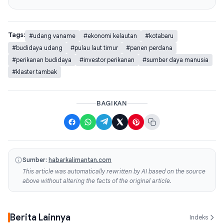
Tags:
#udang vaname
#ekonomi kelautan
#kotabaru
#budidaya udang
#pulau laut timur
#panen perdana
#perikanan budidaya
#investor perikanan
#sumber daya manusia
#klaster tambak
BAGIKAN
Sumber:
habarkalimantan.com
This article was automatically rewritten by AI based on the source
above without altering the facts of the original article.
Berita Lainnya
Indeks