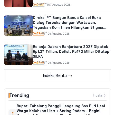
GADGET
07 Agustus 2026
Direksi PT Bangun Banua Kalsel Buka
Dialog Terbuka dengan Wartawan,
Tegaskan Komitmen Hilangkan Stigma
Negatif Perusda
DAERAH
06 Agustus 2026
Belanja Daerah Banjarbaru 2027 Dipatok
Rp1,37 Triliun, Defisit Rp170 Miliar Ditutup
SiLPA
DAERAH
06 Agustus 2026
Indeks Berita →
Trending
Indeks
Bupati Tabalong Panggil Langsung Bos PLN Usai
Warga Keluhkan Listrik Sering Padam – Begini
1