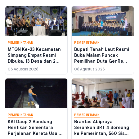
PEMERINTAHAN
PEMERINTAHAN
MTQN Ke-23 Kecamatan
Bupati Tanah Laut Resmi
Simpang Empat Resmi
Buka Malam Puncak
Dibuka, 13 Desa dan 2
Pemilihan Duta GenRe
Kelurahan Siap Berlaga di
2026, Tekankan Konten
06 Agustus 2026
06 Agustus 2026
Batulicin
Positif di Media Sosial
PEMERINTAHAN
PEMERINTAHAN
KAI Daop 2 Bandung
Brantas Abipraya
Hentikan Sementara
Serahkan SRT 4 Soreang
Perjalanan Kereta Usai
ke Pemerintah, 560 Siswa