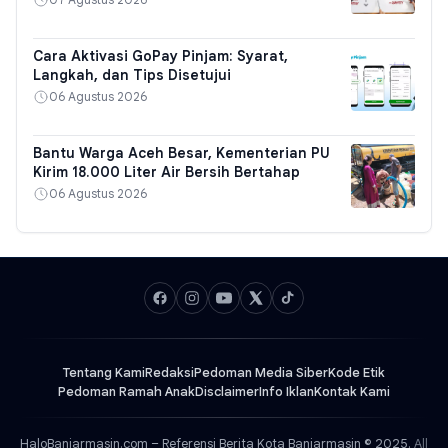
Cara Aktivasi GoPay Pinjam: Syarat,
Langkah, dan Tips Disetujui
06 Agustus 2026
Bantu Warga Aceh Besar, Kementerian PU
Kirim 18.000 Liter Air Bersih Bertahap
06 Agustus 2026
Tentang Kami
Redaksi
Pedoman Media Siber
Kode Etik
Pedoman Ramah Anak
Disclaimer
Info Iklan
Kontak Kami
HaloBanjarmasin.com – Referensi Berita Kota Banjarmasin © 2025.
All