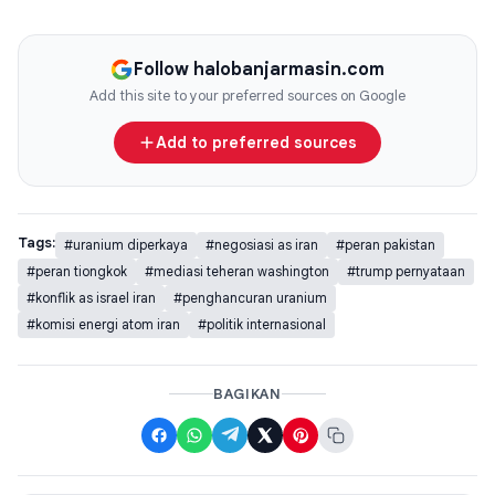
Follow halobanjarmasin.com
Add this site to your preferred sources on Google
Add to preferred sources
Tags:
#uranium diperkaya
#negosiasi as iran
#peran pakistan
#peran tiongkok
#mediasi teheran washington
#trump pernyataan
#konflik as israel iran
#penghancuran uranium
#komisi energi atom iran
#politik internasional
BAGIKAN