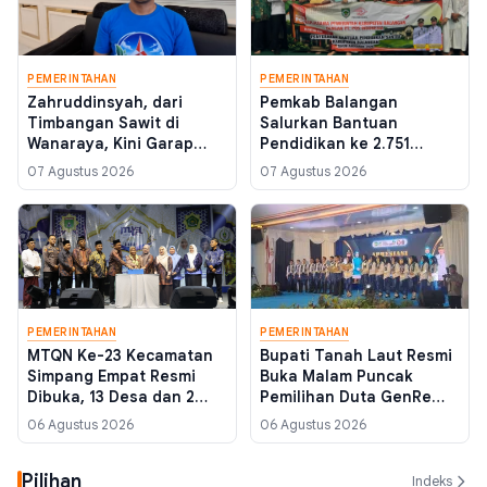
PEMERINTAHAN
PEMERINTAHAN
Zahruddinsyah, dari
Pemkab Balangan
Timbangan Sawit di
Salurkan Bantuan
Wanaraya, Kini Garap
Pendidikan ke 2.751
Struktur Demokrat di 17
Santri, Termasuk yang
07 Agustus 2026
07 Agustus 2026
Kecamatan Batola
Belajar di Yaman
PEMERINTAHAN
PEMERINTAHAN
MTQN Ke-23 Kecamatan
Bupati Tanah Laut Resmi
Simpang Empat Resmi
Buka Malam Puncak
Dibuka, 13 Desa dan 2
Pemilihan Duta GenRe
Kelurahan Siap Berlaga di
2026, Tekankan Konten
06 Agustus 2026
06 Agustus 2026
Batulicin
Positif di Media Sosial
Pilihan
Indeks