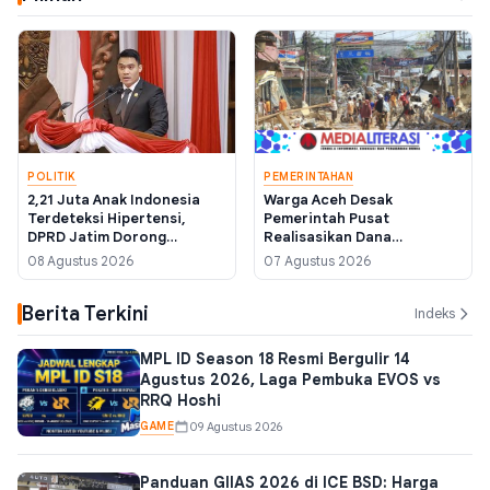
POLITIK
PEMERINTAHAN
2,21 Juta Anak Indonesia
Warga Aceh Desak
Terdeteksi Hipertensi,
Pemerintah Pusat
DPRD Jatim Dorong
Realisasikan Dana
Regulasi Label Gizi Wajib
Pemulihan Bencana
08 Agustus 2026
07 Agustus 2026
November 2025 Sebelum
Akhir Tahun Anggaran
Berita Terkini
Indeks
MPL ID Season 18 Resmi Bergulir 14
Agustus 2026, Laga Pembuka EVOS vs
RRQ Hoshi
GAME
09 Agustus 2026
Panduan GIIAS 2026 di ICE BSD: Harga