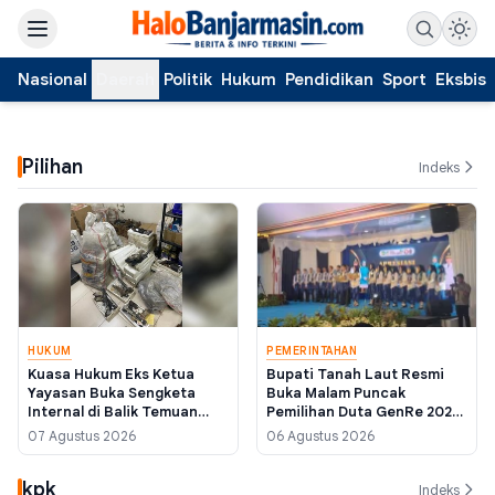
Nasional
Daerah
Politik
Hukum
Pendidikan
Sport
Eksbis
Pilihan
Indeks
HUKUM
PEMERINTAHAN
Kuasa Hukum Eks Ketua
Bupati Tanah Laut Resmi
Yayasan Buka Sengketa
Buka Malam Puncak
Internal di Balik Temuan
Pemilihan Duta GenRe 2026,
Ratusan Senjata di Sekolah
Tekankan Konten Positif di
07 Agustus 2026
06 Agustus 2026
Jaksel
Media Sosial
kpk
Indeks