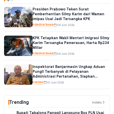
Presiden Prabowo Teken Surat
Pemberhentian Silmy Karim dari Wamen
Imipas Usai Jadi Tersangka KPK
PEMERINTAHAN
04 Juni 2026
KPK Tetapkan Wakil Menteri Imigrasi Silmy
Karim Tersangka Pemerasan, Harta Rp234
Miliar
PEMERINTAHAN
04 Juni 2026
Inspektorat Banjarmasin Ungkap Aduan
Pungli Terbanyak di Pelayanan
Administrasi Pertanahan, Siapkan
Pengawasan Bareng KPK
DAERAH
01 Juni 2026
Trending
Indeks
Bupati Tabalong Panggil Langsung Bos PLN Usai