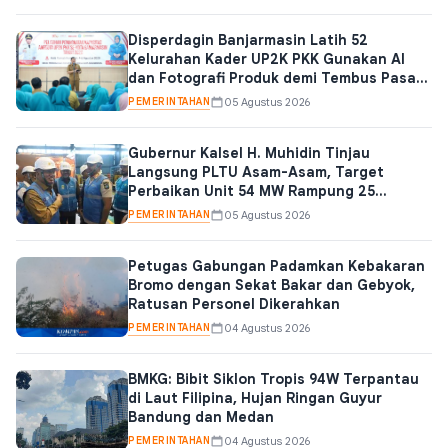
Disperdagin Banjarmasin Latih 52
Kelurahan Kader UP2K PKK Gunakan AI
dan Fotografi Produk demi Tembus Pasar
Digital
PEMERINTAHAN
05 Agustus 2026
Gubernur Kalsel H. Muhidin Tinjau
Langsung PLTU Asam-Asam, Target
Perbaikan Unit 54 MW Rampung 25
Agustus 2026
PEMERINTAHAN
05 Agustus 2026
Petugas Gabungan Padamkan Kebakaran
Bromo dengan Sekat Bakar dan Gebyok,
Ratusan Personel Dikerahkan
PEMERINTAHAN
04 Agustus 2026
BMKG: Bibit Siklon Tropis 94W Terpantau
di Laut Filipina, Hujan Ringan Guyur
Bandung dan Medan
PEMERINTAHAN
04 Agustus 2026