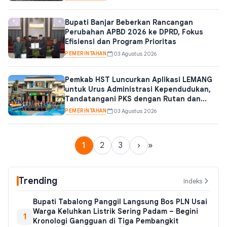
Bupati Banjar Beberkan Rancangan
Perubahan APBD 2026 ke DPRD, Fokus
Efisiensi dan Program Prioritas
PEMERINTAHAN
03 Agustus 2026
Pemkab HST Luncurkan Aplikasi LEMANG
untuk Urus Administrasi Kependudukan,
Tandatangani PKS dengan Rutan dan
Polres
PEMERINTAHAN
03 Agustus 2026
1
2
3
›
»
Trending
Indeks
Bupati Tabalong Panggil Langsung Bos PLN Usai
Warga Keluhkan Listrik Sering Padam – Begini
1
Kronologi Gangguan di Tiga Pembangkit