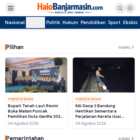
Nasional
Daerah
Politik
Hukum
Pendidikan
Sport
Eksbis
Pilihan
Indeks
PEMERINTAHAN
PEMERINTAHAN
Bupati Tanah Laut Resmi
KAI Daop 2 Bandung
Buka Malam Puncak
Hentikan Sementara
Pemilihan Duta GenRe 2026,
Perjalanan Kereta Usai
Tekankan Konten Positif di
Gempa Pangandaran
06 Agustus 2026
06 Agustus 2026
Media Sosial
Magnitudo 5,3
Pemerintahan
Indeks