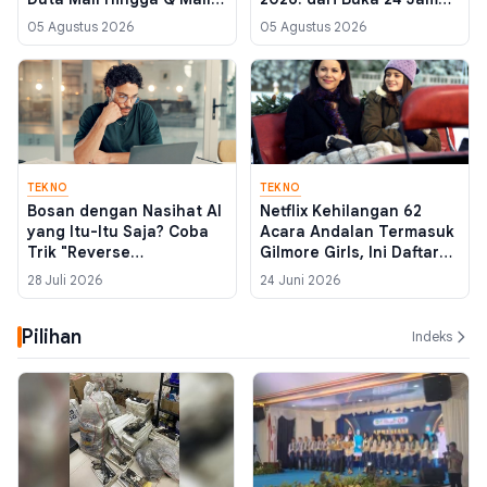
Mana Paling Lengkap
hingga Hidden Gem
05 Agustus 2026
05 Agustus 2026
untuk Belanja dan
Nongkrong?
TEKNO
TEKNO
Bosan dengan Nasihat AI
Netflix Kehilangan 62
yang Itu-Itu Saja? Coba
Acara Andalan Termasuk
Trik "Reverse
Gilmore Girls, Ini Daftar
Psychology" ChatGPT Ini
Tontonan yang Wajib
28 Juli 2026
24 Juni 2026
untuk Hancurkan
Dikejar
Kebiasaan Buruk
Pilihan
Indeks