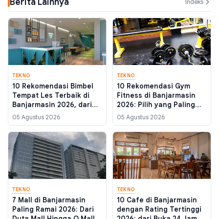
Berita Lainnya
Indeks
TEKNO
TEKNO
10 Rekomendasi Bimbel
10 Rekomendasi Gym
Tempat Les Terbaik di
Fitness di Banjarmasin
Banjarmasin 2026, dari
2026: Pilih yang Paling
Rating Tertinggi sampai
Pas untuk Targetmu
05 Agustus 2026
05 Agustus 2026
yang Buka Sore
TEKNO
TEKNO
7 Mall di Banjarmasin
10 Cafe di Banjarmasin
Paling Ramai 2026: Dari
dengan Rating Tertinggi
Duta Mall Hingga Q Mall,
2026: dari Buka 24 Jam