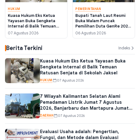
HUKUM
PEMERINTAHAN
Kuasa Hukum Eks Ketua
Bupati Tanah Laut Resmi
Yayasan Buka Sengketa
Buka Malam Puncak
Internal di Balik Temuan
Pemilihan Duta GenRe 2026,
Ratusan Senjata di Sekolah
Tekankan Konten Positif di
07 Agustus 2026
06 Agustus 2026
Jaksel
Media Sosial
Berita Terkini
Indeks
Kuasa Hukum Eks Ketua Yayasan Buka
Sengketa Internal di Balik Temuan
Ratusan Senjata di Sekolah Jaksel
HUKUM
07 Agustus 2026
7 Wilayah Kalimantan Selatan Alami
Pemadaman Listrik Jumat 7 Agustus
2026, Banjarbaru dan Martapura Jumatan
Pakai Genset
DAERAH
07 Agustus 2026
Evaluasi Usaha adalah: Pengertian,
Fungsi, dan Metode dalam Evaluasi