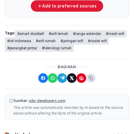
Add to preferred sources
Tags:
#smart doorbell
#wifi lemah
#range extender
#mesh wifi
#iot indonesia
#wifi rumah
#jaringan wifi
#router wifi
#perangkat pintar
#teknologi rumah
BAGIKAN
Sumber:
xda-developers.com
This article was automatically rewritten by AI based on the source
above without altering the facts of the original article.