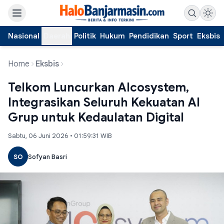
Nasional
Daerah
Politik
Hukum
Pendidikan
Sport
Eksbis
Home
Eksbis
Telkom Luncurkan AIcosystem,
Integrasikan Seluruh Kekuatan AI
Grup untuk Kedaulatan Digital
Sabtu, 06 Juni 2026 • 01:59:31 WIB
SO
Sofyan Basri