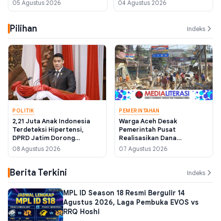
05 Agustus 2026
04 Agustus 2026
2026, Mana Paling Masuk
Akal?
Pilihan
Indeks
POLITIK
PEMERINTAHAN
2,21 Juta Anak Indonesia
Warga Aceh Desak
Terdeteksi Hipertensi,
Pemerintah Pusat
DPRD Jatim Dorong
Realisasikan Dana
Regulasi Label Gizi Wajib
Pemulihan Bencana
08 Agustus 2026
07 Agustus 2026
November 2025 Sebelum
Akhir Tahun Anggaran
Berita Terkini
Indeks
MPL ID Season 18 Resmi Bergulir 14
Agustus 2026, Laga Pembuka EVOS vs
RRQ Hoshi