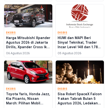
yang Kian Digandrungi
EKSBIS
EKSBIS
Harga Mitsubishi Xpander
HUMI dan MAPI Beri
Agustus 2026 di Jakarta
Sinyal Teknikal, Trader
Dirilis, Xpander Cross Ikut
Incar Level 148 dan 1.780
Naik
Pekan Ini
06 Agustus 2026
05 Agustus 2026
EKSBIS
EKSBIS
Toyota Yaris, Honda Jazz,
Sisa Roket SpaceX Falcon
Kia Picanto, Nissan
9 akan Tabrak Bulan 5
March: Pilihan Mobil
Agustus 2026, Ledakan
Bekas 50 Jutaan untuk
Setara 2,8 Ton TNT