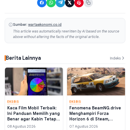
Sumber:
wartaekonomi.co.id
This article was automatically rewritten by AI based on the source
above without altering the facts of the original article.
Berita Lainnya
Indeks
EKSBIS
EKSBIS
Kaca Film Mobil Terbaik:
Fenomena BeamNG.drive
Ini Panduan Memilih yang
Menghampiri Forza
Benar agar Kabin Tetap
Horizon 6 di Steam,
Adem
Simulasi Fisika Murah
08 Agustus 2026
07 Agustus 2026