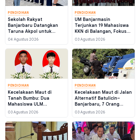
PENDIDIKAN
PENDIDIKAN
Sekolah Rakyat
UM Banjarmasin
Banjarbaru Datangkan
Terjunkan 19 Mahasiswa
Taruna Akpol untuk
KKN di Balangan, Fokus
Pulihkan Kedisiplinan 125
Digitalisasi Desa Wisata
04 Agustus 2026
03 Agustus 2026
Siswa Usai Libur Panjang
hingga Budidaya Madu
Kelulut
PENDIDIKAN
PENDIDIKAN
Kecelakaan Maut di
Kecelakaan Maut di Jalan
Tanah Bumbu: Dua
Alternatif Batulicin–
Mahasiswa ULM
Banjarbaru, 7 Orang
Meninggal Saat KKN, Satu
Tewas Termasuk 5
03 Agustus 2026
03 Agustus 2026
Luka-Luka Dievakuasi ke
Mahasiswa KKN ULM dan
Rumah Sakit
UNU Kalsel