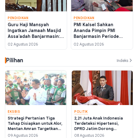
PENDIDIKAN
PENDIDIKAN
Guru Haji Mansyah
PMI Kalsel Sahkan
Ingatkan Jamaah Masjid
Ananda Pimpin PMI
Assa'adah Banjarmasin:
Banjarmasin Periode
Menunda Shalat karena
2025-2030, Dualisme
02 Agustus 2026
02 Agustus 2026
Urusan Dunia Sama
Kepengurusan
dengan Menuhankan
Dinyatakan Selesai
Pilihan
Hawa Nafsu
Indeks
EKSBIS
POLITIK
Strategi Pertanian Tiga
2,21 Juta Anak Indonesia
Tahap Disiapkan untuk Alor,
Terdeteksi Hipertensi,
Mentan Amran Targetkan
DPRD Jatim Dorong
Tekan Angka Kemiskinan
Regulasi Label Gizi Wajib
09 Agustus 2026
08 Agustus 2026