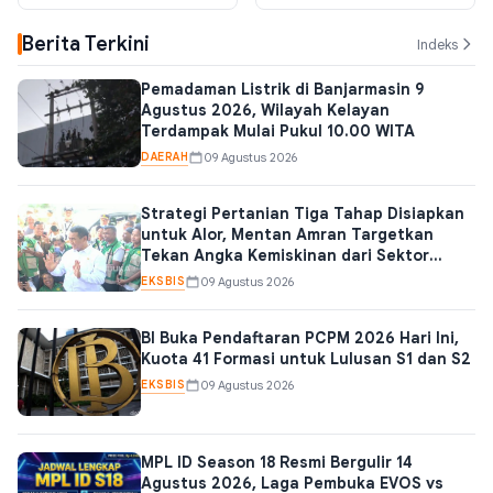
dari Sektor Pangan
Berita Terkini
Indeks
Pemadaman Listrik di Banjarmasin 9
Agustus 2026, Wilayah Kelayan
Terdampak Mulai Pukul 10.00 WITA
DAERAH
09 Agustus 2026
Strategi Pertanian Tiga Tahap Disiapkan
untuk Alor, Mentan Amran Targetkan
Tekan Angka Kemiskinan dari Sektor
Pangan
EKSBIS
09 Agustus 2026
BI Buka Pendaftaran PCPM 2026 Hari Ini,
Kuota 41 Formasi untuk Lulusan S1 dan S2
EKSBIS
09 Agustus 2026
MPL ID Season 18 Resmi Bergulir 14
Agustus 2026, Laga Pembuka EVOS vs