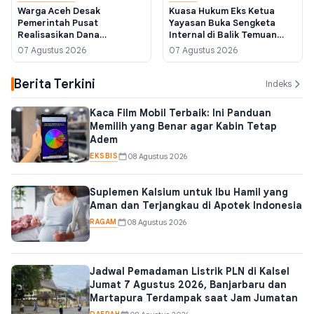
Warga Aceh Desak
Kuasa Hukum Eks Ketua
Pemerintah Pusat
Yayasan Buka Sengketa
Realisasikan Dana
Internal di Balik Temuan
Pemulihan Bencana
Ratusan Senjata di Sekolah
07 Agustus 2026
07 Agustus 2026
November 2025 Sebelum
Jaksel
Akhir Tahun Anggaran
Berita Terkini
Indeks
Kaca Film Mobil Terbaik: Ini Panduan
Memilih yang Benar agar Kabin Tetap
Adem
EKSBIS
08 Agustus 2026
Suplemen Kalsium untuk Ibu Hamil yang
Aman dan Terjangkau di Apotek Indonesia
RAGAM
08 Agustus 2026
Jadwal Pemadaman Listrik PLN di Kalsel
Jumat 7 Agustus 2026, Banjarbaru dan
Martapura Terdampak saat Jam Jumatan