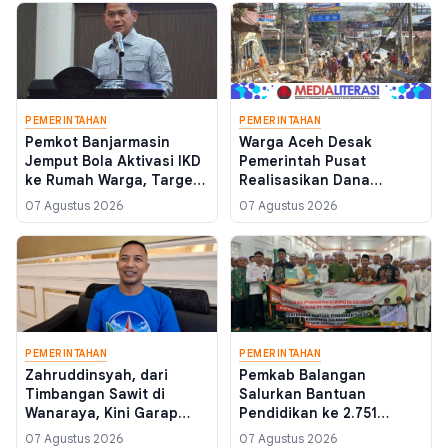
PEMERINTAHAN
PEMERINTAHAN
Pemkot Banjarmasin
Warga Aceh Desak
Jemput Bola Aktivasi IKD
Pemerintah Pusat
ke Rumah Warga, Target
Realisasikan Dana
Percepatan Layanan
Pemulihan Bencana
07 Agustus 2026
07 Agustus 2026
Digital 2026
November 2025 Sebelum
Akhir Tahun Anggaran
PEMERINTAHAN
PEMERINTAHAN
Zahruddinsyah, dari
Pemkab Balangan
Timbangan Sawit di
Salurkan Bantuan
Wanaraya, Kini Garap
Pendidikan ke 2.751
Struktur Demokrat di 17
Santri, Termasuk yang
07 Agustus 2026
07 Agustus 2026