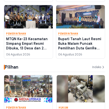
Kecamatan Batola
Belajar di Yaman
PEMERINTAHAN
PEMERINTAHAN
MTQN Ke-23 Kecamatan
Bupati Tanah Laut Resmi
Simpang Empat Resmi
Buka Malam Puncak
Dibuka, 13 Desa dan 2
Pemilihan Duta GenRe
Kelurahan Siap Berlaga di
2026, Tekankan Konten
06 Agustus 2026
06 Agustus 2026
Batulicin
Positif di Media Sosial
Pilihan
Indeks
PEMERINTAHAN
HUKUM