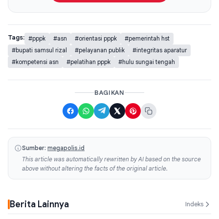
Tags:
#pppk
#asn
#orientasi pppk
#pemerintah hst
#bupati samsul rizal
#pelayanan publik
#integritas aparatur
#kompetensi asn
#pelatihan pppk
#hulu sungai tengah
BAGIKAN
Sumber:
megapolis.id
This article was automatically rewritten by AI based on the source
above without altering the facts of the original article.
Berita Lainnya
Indeks