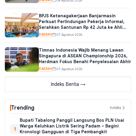
DAERAH
08 Agustus 2026
BPJS Ketenagakerjaan Banjarmasin
Perkuat Perlindungan Pekerja Informal,
Serahkan Santunan Rp 42 Juta ke Ahli
Waris Pedagang Es
DAERAH
07 Agustus 2026
Timnas Indonesia Wajib Menang Lawan
Singapura di ASEAN Championship 2026,
Herdman Fokus Benahi Penyelesaian Akhir
DAERAH
07 Agustus 2026
Indeks Berita →
Trending
Indeks
Bupati Tabalong Panggil Langsung Bos PLN Usai
Warga Keluhkan Listrik Sering Padam – Begini
1
Kronologi Gangguan di Tiga Pembangkit