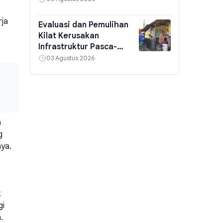
rja
Evaluasi dan Pemulihan
Kilat Kerusakan
Infrastruktur Pasca-
Banjir Padang
03 Agustus 2026
n
g
nya.
k
gi
.