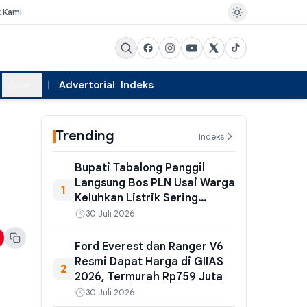
k Kami
More
Advertorial
Indeks
Trending
Indeks
Bupati Tabalong Panggil
Langsung Bos PLN Usai Warga
1
Keluhkan Listrik Sering
Padam – Begini Kronologi
30 Juli 2026
Gangguan di Tiga
Pembangkit
Ford Everest dan Ranger V6
Resmi Dapat Harga di GIIAS
2
2026, Termurah Rp759 Juta
30 Juli 2026