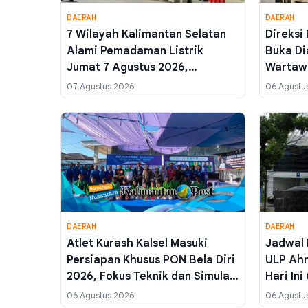
DAERAH
DAERAH
7 Wilayah Kalimantan Selatan
Direksi
Alami Pemadaman Listrik
Buka Di
Jumat 7 Agustus 2026,
Wartaw
Banjarbaru dan Martapura
Hilangk
07 Agustus 2026
06 Agustu
Jumatan Pakai Genset
Perusd
DAERAH
DAERAH
Atlet Kurash Kalsel Masuki
Jadwal 
Persiapan Khusus PON Bela Diri
ULP Ahm
2026, Fokus Teknik dan Simulasi
Hari Ini
Pertandingan
Wilayah
06 Agustus 2026
06 Agustu