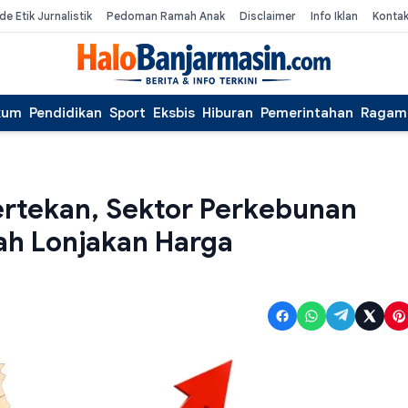
de Etik Jurnalistik
Pedoman Ramah Anak
Disclaimer
Info Iklan
Konta
kum
Pendidikan
Sport
Eksbis
Hiburan
Pemerintahan
Ragam
Tertekan, Sektor Perkebunan
gah Lonjakan Harga