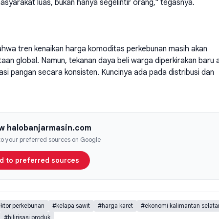
yarakat luas, bukan hanya segelintir orang," tegasnya.
hwa tren kenaikan harga komoditas perkebunan masih akan
taan global. Namun, tekanan daya beli warga diperkirakan baru 
asi pangan secara konsisten. Kuncinya ada pada distribusi dan
ow halobanjarmasin.com
 to your preferred sources on Google
d to preferred sources
ktor perkebunan
#kelapa sawit
#harga karet
#ekonomi kalimantan selata
#hilirisasi produk