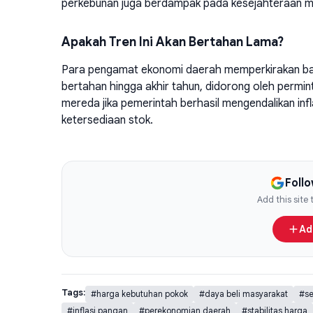
perkebunan juga berdampak pada kesejahteraan mas
Apakah Tren Ini Akan Bertahan Lama?
Para pengamat ekonomi daerah memperkirakan ba
bertahan hingga akhir tahun, didorong oleh permin
mereda jika pemerintah berhasil mengendalikan infl
ketersediaan stok.
Foll
Add this site
Ad
Tags:
#harga kebutuhan pokok
#daya beli masyarakat
#se
#inflasi pangan
#perekonomian daerah
#stabilitas harga