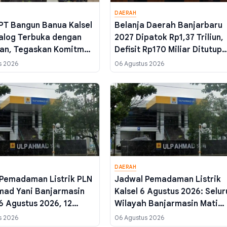
DAERAH
 PT Bangun Banua Kalsel
Belanja Daerah Banjarbaru
alog Terbuka dengan
2027 Dipatok Rp1,37 Triliun,
an, Tegaskan Komitmen
Defisit Rp170 Miliar Ditutup
an Stigma Negatif
SiLPA
s 2026
06 Agustus 2026
a
DAERAH
Pemadaman Listrik PLN
Jadwal Pemadaman Listrik
ad Yani Banjarmasin
Kalsel 6 Agustus 2026: Selu
 6 Agustus 2026, 12
Wilayah Banjarmasin Mati
 Terdampak Mulai Pagi
Lampu, Ini Titik yang
s 2026
06 Agustus 2026