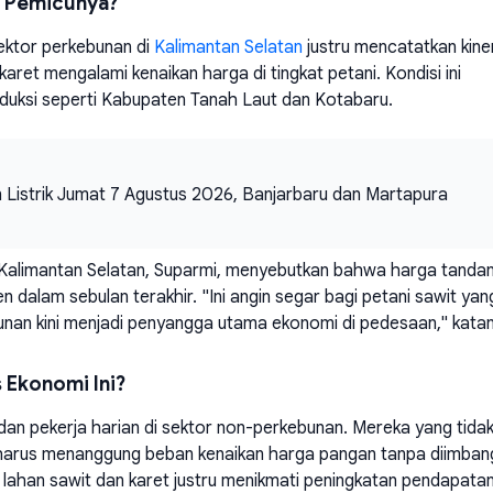
a Pemicunya?
ektor perkebunan di
Kalimantan Selatan
justru mencatatkan kine
aret mengalami kenaikan harga di tingkat petani. Kondisi ini
duksi seperti Kabupaten Tanah Laut dan Kotabaru.
Listrik Jumat 7 Agustus 2026, Banjarbaru dan Martapura
 Kalimantan Selatan, Suparmi, menyebutkan bahwa harga tanda
n dalam sebulan terakhir. "Ini angin segar bagi petani sawit yan
bunan kini menjadi penyangga utama ekonomi di pedesaan," kata
 Ekonomi Ini?
i dan pekerja harian di sektor non-perkebunan. Mereka yang tida
 harus menanggung beban kenaikan harga pangan tanpa diimban
k lahan sawit dan karet justru menikmati peningkatan pendapatan