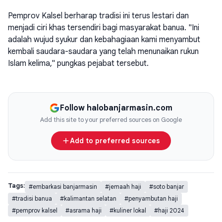
Pemprov Kalsel berharap tradisi ini terus lestari dan
menjadi ciri khas tersendiri bagi masyarakat banua. "Ini
adalah wujud syukur dan kebahagiaan kami menyambut
kembali saudara-saudara yang telah menunaikan rukun
Islam kelima," pungkas pejabat tersebut.
Follow halobanjarmasin.com
Add this site to your preferred sources on Google
Add to preferred sources
Tags:
#embarkasi banjarmasin
#jemaah haji
#soto banjar
#tradisi banua
#kalimantan selatan
#penyambutan haji
#pemprov kalsel
#asrama haji
#kuliner lokal
#haji 2024