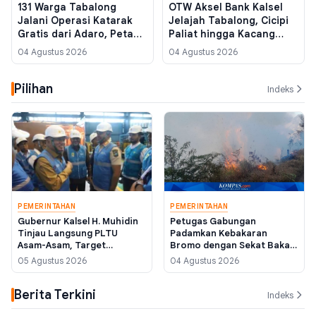
131 Warga Tabalong
OTW Aksel Bank Kalsel
Jalani Operasi Katarak
Jelajah Tabalong, Cicipi
Gratis dari Adaro, Petani
Paliat hingga Kacang
Lansia Ini Kembali Bisa
Sate Buatan Tangan
04 Agustus 2026
04 Agustus 2026
Melihat Jelas
Pilihan
Indeks
PEMERINTAHAN
PEMERINTAHAN
Gubernur Kalsel H. Muhidin
Petugas Gabungan
Tinjau Langsung PLTU
Padamkan Kebakaran
Asam-Asam, Target
Bromo dengan Sekat Bakar
Perbaikan Unit 54 MW
dan Gebyok, Ratusan
05 Agustus 2026
04 Agustus 2026
Rampung 25 Agustus 2026
Personel Dikerahkan
Berita Terkini
Indeks