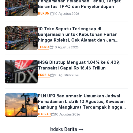
Pengamanan Pelabuhan Tenau, Target
Berantas TPPO dan Penyelundupan
HUKUM
10 Agustus 2026
10 Toko Sepatu Terlengkap di
Banjarmasin untuk Kebutuhan Harian
hingga Koleksi, Cek Alamat dan Jam
Bukanya
TEKNO
10 Agustus 2026
IHSG Ditutup Menguat 1,04% ke 6.409,
Transaksi Capai Rp 16,46 Triliun
EKSBIS
10 Agustus 2026
PLN UP3 Banjarmasin Umumkan Jadwal
Pemadaman Listrik 10 Agustus, Kawasan
Lambung Mangkurat Terdampak hingga
Dini Hari
DAERAH
10 Agustus 2026
Indeks Berita →