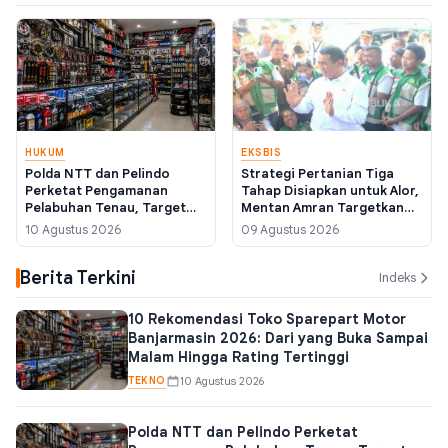
HUKUM
EKSBIS
Polda NTT dan Pelindo
Strategi Pertanian Tiga
Perketat Pengamanan
Tahap Disiapkan untuk Alor,
Pelabuhan Tenau, Target
Mentan Amran Targetkan
Berantas TPPO dan
Tekan Angka Kemiskinan
10 Agustus 2026
09 Agustus 2026
Penyelundupan
dari Sektor Pangan
Berita Terkini
Indeks
10 Rekomendasi Toko Sparepart Motor
Banjarmasin 2026: Dari yang Buka Sampai
Malam Hingga Rating Tertinggi
TEKNO
10 Agustus 2026
Polda NTT dan Pelindo Perketat