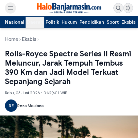
Nasional
Daerah
Politik
Hukum
Pendidikan
Sport
Eksbis
Home
Eksbis
Rolls-Royce Spectre Series II Resmi
Meluncur, Jarak Tempuh Tembus
390 Km dan Jadi Model Terkuat
Sepanjang Sejarah
Rabu, 03 Juni 2026 • 01:29:01 WIB
RE
Reza Maulana