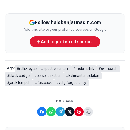
Follow halobanjarmasin.com
Add this site to your preferred sources on Google
Add to preferred sources
Tags:
#rolls-royce
#spectre series ii
#mobil listrik
#ev mewah
#black badge
#personalization
#kalimantan selatan
#jarak tempuh
#fastback
#velg forged alloy
BAGIKAN