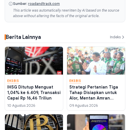
Sumber:
roadandtrack.com
This article was automatically rewritten by AI based on the source
above without altering the facts of the original article.
Berita Lainnya
Indeks
EKSBIS
EKSBIS
IHSG Ditutup Menguat
Strategi Pertanian Tiga
1,04% ke 6.409, Transaksi
Tahap Disiapkan untuk
Capai Rp 16,46 Triliun
Alor, Mentan Amran
Targetkan Tekan Angka
10 Agustus 2026
09 Agustus 2026
Kemiskinan dari Sektor
Pangan