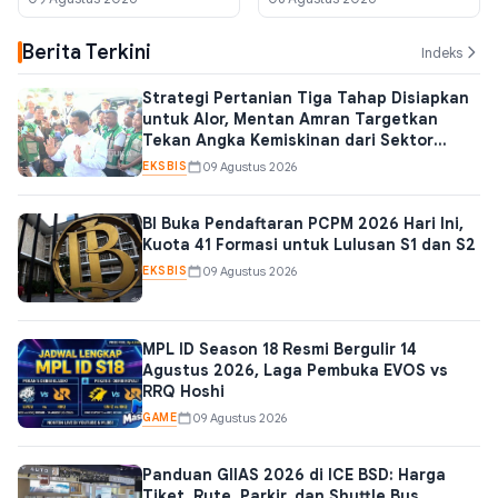
dari Sektor Pangan
Berita Terkini
Indeks
Strategi Pertanian Tiga Tahap Disiapkan
untuk Alor, Mentan Amran Targetkan
Tekan Angka Kemiskinan dari Sektor
Pangan
EKSBIS
09 Agustus 2026
BI Buka Pendaftaran PCPM 2026 Hari Ini,
Kuota 41 Formasi untuk Lulusan S1 dan S2
EKSBIS
09 Agustus 2026
MPL ID Season 18 Resmi Bergulir 14
Agustus 2026, Laga Pembuka EVOS vs
RRQ Hoshi
GAME
09 Agustus 2026
Panduan GIIAS 2026 di ICE BSD: Harga
Tiket, Rute, Parkir, dan Shuttle Bus