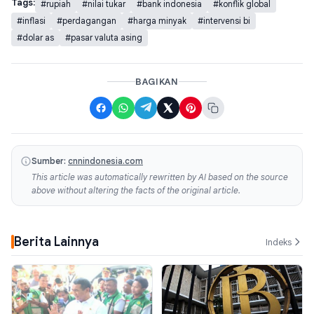
Tags:
#rupiah
#nilai tukar
#bank indonesia
#konflik global
#inflasi
#perdagangan
#harga minyak
#intervensi bi
#dolar as
#pasar valuta asing
BAGIKAN
Sumber:
cnnindonesia.com
This article was automatically rewritten by AI based on the source
above without altering the facts of the original article.
Berita Lainnya
Indeks