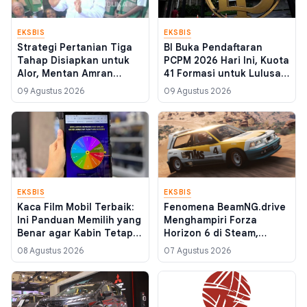
EKSBIS
EKSBIS
Strategi Pertanian Tiga
BI Buka Pendaftaran
Tahap Disiapkan untuk
PCPM 2026 Hari Ini, Kuota
Alor, Mentan Amran
41 Formasi untuk Lulusan
Targetkan Tekan Angka
S1 dan S2
09 Agustus 2026
09 Agustus 2026
Kemiskinan dari Sektor
Pangan
EKSBIS
EKSBIS
Kaca Film Mobil Terbaik:
Fenomena BeamNG.drive
Ini Panduan Memilih yang
Menghampiri Forza
Benar agar Kabin Tetap
Horizon 6 di Steam,
Adem
Simulasi Fisika Murah
08 Agustus 2026
07 Agustus 2026
yang Kian Digandrungi