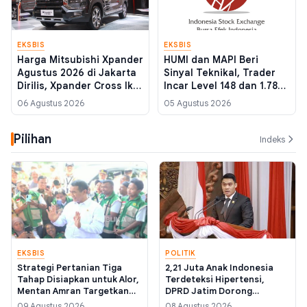
EKSBIS
EKSBIS
Harga Mitsubishi Xpander
HUMI dan MAPI Beri
Agustus 2026 di Jakarta
Sinyal Teknikal, Trader
Dirilis, Xpander Cross Ikut
Incar Level 148 dan 1.780
Naik
Pekan Ini
06 Agustus 2026
05 Agustus 2026
Pilihan
Indeks
EKSBIS
POLITIK
Strategi Pertanian Tiga
2,21 Juta Anak Indonesia
Tahap Disiapkan untuk Alor,
Terdeteksi Hipertensi,
Mentan Amran Targetkan
DPRD Jatim Dorong
Tekan Angka Kemiskinan
Regulasi Label Gizi Wajib
09 Agustus 2026
08 Agustus 2026