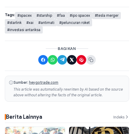
Tags:
#spacex
#starship
#faa
#ipo spacex
#tesla merger
#starlink
#xai
#antimati
#peluncuran roket
#investasi antariksa
BAGIKAN
Sumber:
heygotrade.com
This article was automatically rewritten by AI based on the source
above without altering the facts of the original article.
Berita Lainnya
Indeks