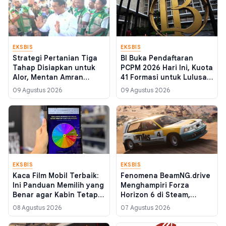
EKSBIS
EKSBIS
Strategi Pertanian Tiga
BI Buka Pendaftaran
Tahap Disiapkan untuk
PCPM 2026 Hari Ini, Kuota
Alor, Mentan Amran
41 Formasi untuk Lulusan
Targetkan Tekan Angka
S1 dan S2
09 Agustus 2026
09 Agustus 2026
Kemiskinan dari Sektor
Pangan
EKSBIS
EKSBIS
Kaca Film Mobil Terbaik:
Fenomena BeamNG.drive
Ini Panduan Memilih yang
Menghampiri Forza
Benar agar Kabin Tetap
Horizon 6 di Steam,
Adem
Simulasi Fisika Murah
08 Agustus 2026
07 Agustus 2026
yang Kian Digandrungi