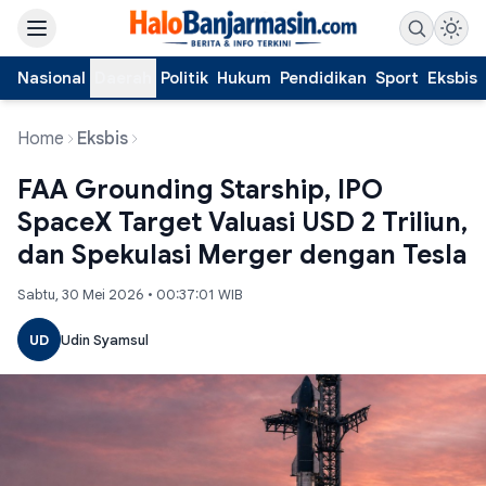
Nasional
Daerah
Politik
Hukum
Pendidikan
Sport
Eksbis
Home
Eksbis
FAA Grounding Starship, IPO
SpaceX Target Valuasi USD 2 Triliun,
dan Spekulasi Merger dengan Tesla
Sabtu, 30 Mei 2026 • 00:37:01 WIB
UD
Udin Syamsul