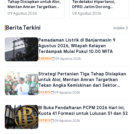
Tahap Disiapkan untuk Alor,
Terdeteksi Hipertensi,
Mentan Amran Targetkan
DPRD Jatim Dorong
Tekan Angka Kemiskinan
Regulasi Label Gizi Wajib
09 Agustus 2026
08 Agustus 2026
dari Sektor Pangan
Berita Terkini
Indeks
Pemadaman Listrik di Banjarmasin 9
Agustus 2026, Wilayah Kelayan
Terdampak Mulai Pukul 10.00 WITA
DAERAH
09 Agustus 2026
Strategi Pertanian Tiga Tahap Disiapkan
untuk Alor, Mentan Amran Targetkan
Tekan Angka Kemiskinan dari Sektor
Pangan
EKSBIS
09 Agustus 2026
BI Buka Pendaftaran PCPM 2026 Hari Ini,
Kuota 41 Formasi untuk Lulusan S1 dan S2
EKSBIS
09 Agustus 2026