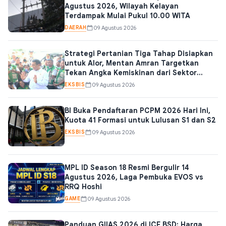
Agustus 2026, Wilayah Kelayan
Terdampak Mulai Pukul 10.00 WITA
DAERAH
09 Agustus 2026
Strategi Pertanian Tiga Tahap Disiapkan
untuk Alor, Mentan Amran Targetkan
Tekan Angka Kemiskinan dari Sektor
Pangan
EKSBIS
09 Agustus 2026
BI Buka Pendaftaran PCPM 2026 Hari Ini,
Kuota 41 Formasi untuk Lulusan S1 dan S2
EKSBIS
09 Agustus 2026
MPL ID Season 18 Resmi Bergulir 14
Agustus 2026, Laga Pembuka EVOS vs
RRQ Hoshi
GAME
09 Agustus 2026
Panduan GIIAS 2026 di ICE BSD: Harga