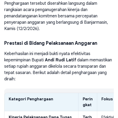
Penghargaan tersebut diserahkan langsung dalam
rangkaian acara penganugerahan kinerja dan
penandatanganan komitmen bersama percepatan
penyerapan anggaran yang berlangsung di Banjarmasin,
Kamis (12/2/2026).
Prestasi di Bidang Pelaksanaan Anggaran
Keberhasilan ini menjadi bukti nyata efektivitas
kepemimpinan Bupati
Andi Rudi Latif
dalam memastikan
setiap rupiah anggaran dikelola secara transparan dan
tepat sasaran. Berikut adalah detail penghargaan yang
diraih:
Kategori Penghargaan
Perin
Fokus C
gkat
Kinerja Pelaksanaan Dana Tugas
Terb
Efektivit