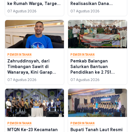
ke Rumah Warga, Target
Realisasikan Dana
Percepatan Layanan
Pemulihan Bencana
07 Agustus 2026
07 Agustus 2026
Digital 2026
November 2025 Sebelum
Akhir Tahun Anggaran
PEMERINTAHAN
PEMERINTAHAN
Zahruddinsyah, dari
Pemkab Balangan
Timbangan Sawit di
Salurkan Bantuan
Wanaraya, Kini Garap
Pendidikan ke 2.751
Struktur Demokrat di 17
Santri, Termasuk yang
07 Agustus 2026
07 Agustus 2026
Kecamatan Batola
Belajar di Yaman
PEMERINTAHAN
PEMERINTAHAN
MTQN Ke-23 Kecamatan
Bupati Tanah Laut Resmi