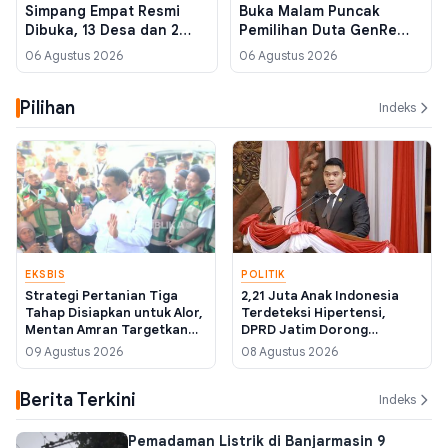
Simpang Empat Resmi
Buka Malam Puncak
Dibuka, 13 Desa dan 2
Pemilihan Duta GenRe
Kelurahan Siap Berlaga di
2026, Tekankan Konten
06 Agustus 2026
06 Agustus 2026
Batulicin
Positif di Media Sosial
Pilihan
Indeks
EKSBIS
POLITIK
Strategi Pertanian Tiga
2,21 Juta Anak Indonesia
Tahap Disiapkan untuk Alor,
Terdeteksi Hipertensi,
Mentan Amran Targetkan
DPRD Jatim Dorong
Tekan Angka Kemiskinan
Regulasi Label Gizi Wajib
09 Agustus 2026
08 Agustus 2026
dari Sektor Pangan
Berita Terkini
Indeks
Pemadaman Listrik di Banjarmasin 9