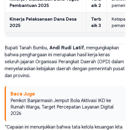
Pembantuan 2025
aik 2
pemerint
Kinerja Pelaksanaan Dana Desa
Terb
Ketepata
2025
aik 3
pemanfaa
Bupati Tanah Bumbu,
Andi Rudi Latif
, mengungkapkan
bahwa penghargaan ini merupakan hasil kerja keras
seluruh jajaran Organisasi Perangkat Daerah (OPD) dalam
menyelaraskan kebijakan daerah dengan pemerintah pusat
dan provinsi.
Baca Juga
Pemkot Banjarmasin Jemput Bola Aktivasi IKD ke
Rumah Warga, Target Percepatan Layanan Digital
2026
"Capaian ini menunjukkan bahwa tata kelola keuangan kita